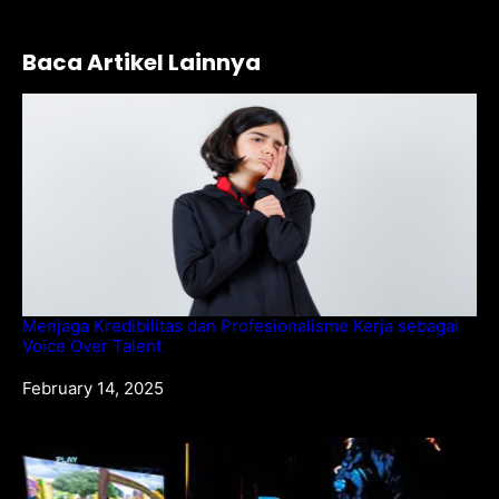
Baca Artikel Lainnya
Menjaga Kredibilitas dan Profesionalisme Kerja sebagai
Voice Over Talent
Date
February 14, 2025